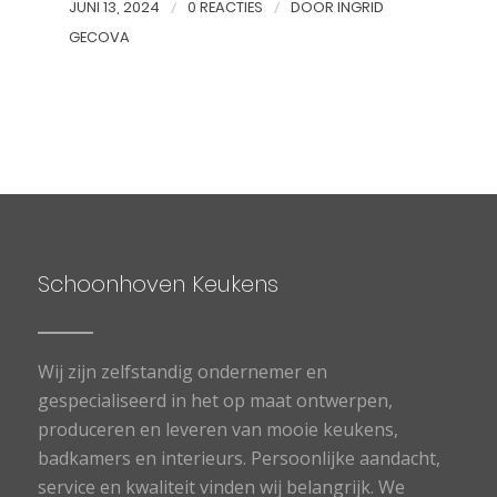
JUNI 13, 2024
/
0 REACTIES
/
DOOR
INGRID
GECOVA
Schoonhoven Keukens
Wij zijn zelfstandig ondernemer en
gespecialiseerd in het op maat ontwerpen,
produceren en leveren van mooie keukens,
badkamers en interieurs. Persoonlijke aandacht,
service en kwaliteit vinden wij belangrijk. We