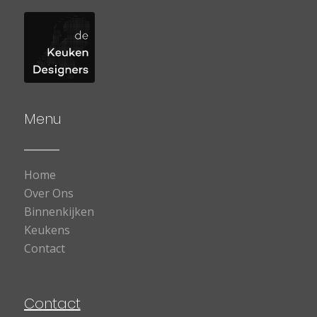
Menu
Home
Over Ons
Binnenkijken
Keukens
Contact
Contact