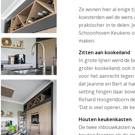
Ze wonen hier al enige t
koesterden wel de wens
praktischer in te delen. 
Schoonhoven Keukens om
maken.
Zitten aan kookeiland
In grote lijnen werd de 
groter kookeiland, ook m
voor het aanrecht tegen
dat Jeanine en Bert al h
setting hingen daar bove
Richard Hoogendoorn deze
‘Dat is veel opener, de ke
Houten keukenkasten
De twee inbouwkasten wa
houten fronten als de an