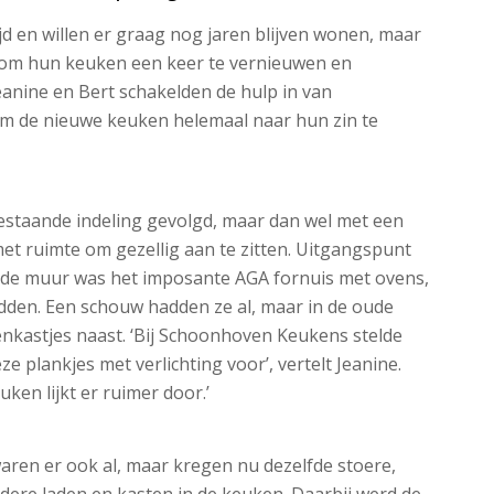
ijd en willen er graag nog jaren blijven wonen, maar
 om hun keuken een keer te vernieuwen en
Jeanine en Bert schakelden de hulp in van
 de nieuwe keuken helemaal naar hun zin te
bestaande indeling gevolgd, maar dan wel met een
et ruimte om gezellig aan te zitten. Uitgangspunt
 de muur was het imposante AGA fornuis met ovens,
adden. Een schouw hadden ze al, maar in de oude
nkastjes naast. ‘Bij Schoonhoven Keukens stelde
 plankjes met verlichting voor’, vertelt Jeanine.
uken lijkt er ruimer door.’
ren er ook al, maar kregen nu dezelfde stoere,
dere laden en kasten in de keuken. Daarbij werd de