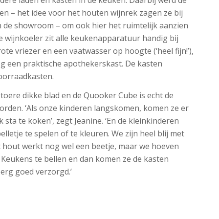
 – het idee voor het houten wijnrek zagen ze bij
de showroom – om ook hier het ruimtelijk aanzien
 wijnkoeler zit alle keukenapparatuur handig bij
rote vriezer en een vaatwasser op hoogte (‘heel fijn!’),
og een praktische apothekerskast. De kasten
voorraadkasten.
toere dikke blad en de Quooker Cube is echt de
worden. ‘Als onze kinderen langskomen, komen ze er
 ik sta te koken’, zegt Jeanine. ‘En de kleinkinderen
lletje te spelen of te kleuren. We zijn heel blij met
t hout werkt nog wel een beetje, maar we hoeven
Keukens te bellen en dan komen ze de kasten
l erg goed verzorgd.’