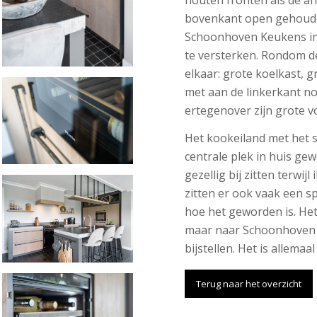
bovenkant open gehouden
Schoonhoven Keukens in 
te versterken. Rondom de
elkaar: grote koelkast, g
met aan de linkerkant n
ertegenover zijn grote 
Het kookeiland met het s
centrale plek in huis ge
gezellig bij zitten terwijl
zitten er ook vaak een spe
hoe het geworden is. He
maar naar Schoonhoven 
bijstellen. Het is allemaa
Terug naar het overzicht